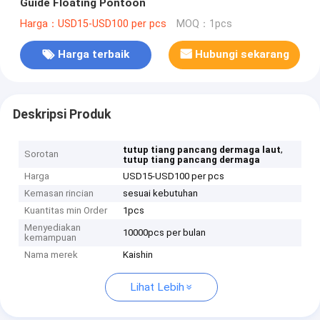
Guide Floating Pontoon
Harga：USD15-USD100 per pcs
MOQ：1pcs
Harga terbaik
Hubungi sekarang
Deskripsi Produk
,
tutup tiang pancang dermaga laut
Sorotan
tutup tiang pancang dermaga
Harga
USD15-USD100 per pcs
Kemasan rincian
sesuai kebutuhan
Kuantitas min Order
1pcs
Menyediakan
10000pcs per bulan
kemampuan
Nama merek
Kaishin
Lihat Lebih