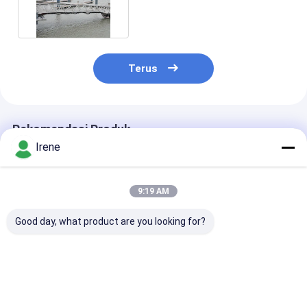
Floating Pontoon
Terus
Rekomendasi Produk
Irene
9:19 AM
Good day, what product are you looking for?
Pontoon Pilling
Tugas Berat PE
Tiang Pancan
Cover PE Pile Hat
Fiberglass Plastic
Plastik Marina
Rotomolding PE Pile
Piling Caps Untuk
Cap Marina
Dermaga Ponton
Dermaga Laut