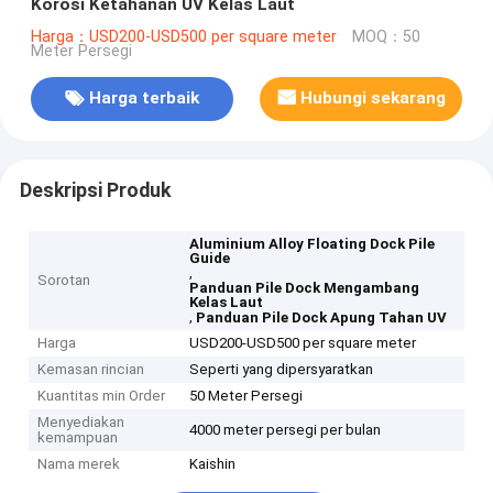
Korosi Ketahanan UV Kelas Laut
Harga：USD200-USD500 per square meter
MOQ：50
Meter Persegi
Harga terbaik
Hubungi sekarang
Deskripsi Produk
Aluminium Alloy Floating Dock Pile
Guide
,
Sorotan
Panduan Pile Dock Mengambang
Kelas Laut
,
Panduan Pile Dock Apung Tahan UV
Harga
USD200-USD500 per square meter
Kemasan rincian
Seperti yang dipersyaratkan
Kuantitas min Order
50 Meter Persegi
Menyediakan
4000 meter persegi per bulan
kemampuan
Nama merek
Kaishin