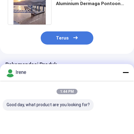
Aluminium Dermaga Pontoon
Dermaga Pontoon Dermaga
Terus
Rekomendasi Produk
Irene
1:44 PM
Good day, what product are you looking for?
500-600mm Tinggi
Dock terapung tahan
Dermaga Apun
Aluminium Floating
korosi tinggi dengan
Aluminium Tin
Pontoon dengan
umur 15 sampai 20
Laut dengan