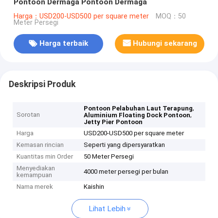
Pontoon Dermaga Pontoon Dermaga
Harga：USD200-USD500 per square meter
MOQ：50
Meter Persegi
Harga terbaik
Hubungi sekarang
Deskripsi Produk
,
Pontoon Pelabuhan Laut Terapung
Sorotan
,
Aluminium Floating Dock Pontoon
Jetty Pier Pontoon
Harga
USD200-USD500 per square meter
Kemasan rincian
Seperti yang dipersyaratkan
Kuantitas min Order
50 Meter Persegi
Menyediakan
4000 meter persegi per bulan
kemampuan
Nama merek
Kaishin
Lihat Lebih