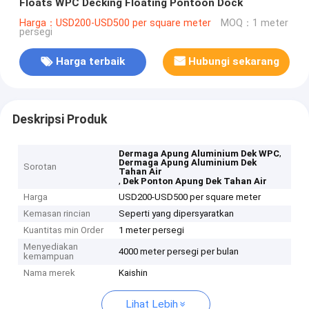
Floats WPC Decking Floating Pontoon Dock
Harga：USD200-USD500 per square meter
MOQ：1 meter
persegi
Harga terbaik
Hubungi sekarang
Deskripsi Produk
,
Dermaga Apung Aluminium Dek WPC
Dermaga Apung Aluminium Dek
Sorotan
Tahan Air
,
Dek Ponton Apung Dek Tahan Air
Harga
USD200-USD500 per square meter
Kemasan rincian
Seperti yang dipersyaratkan
Kuantitas min Order
1 meter persegi
Menyediakan
4000 meter persegi per bulan
kemampuan
Nama merek
Kaishin
Lihat Lebih