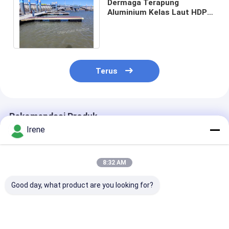
Dermaga Terapung
Aluminium Kelas Laut HDPE
Floats WPC Decking
Floating Pontoon Dock
Terus
Rekomendasi Produk
Irene
8:32 AM
Good day, what product are you looking for?
Aluminium 6061 T6
Dermaga Jari yang
Dermaga Pont
Finger Dock Floating
Disesuaikan dengan
Apung Tahan 