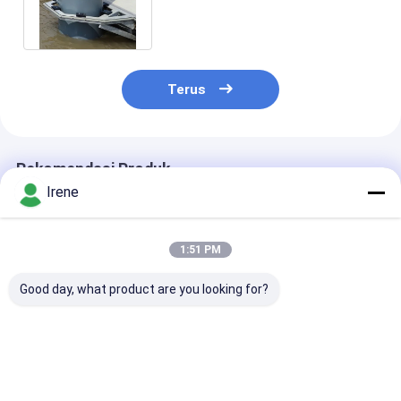
Aluminium Untuk Dok Apung
Terus
Rekomendasi Produk
Irene
1:51 PM
Good day, what product are you looking for?
Aluminium Alloy
Panduan Tumpukan
Floating Dock 
Floating Dock Pile
Dok Aluminium
Guide Untuk Pi
Guide Ketahanan
Panduan Tiang
Rubber Roller 
Korosi Ketahanan UV
Aluminium Kelas
Cap Floating
Kelas Laut
Laut Panduan Tiang
Pontoon Pile H