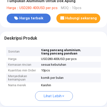
Tumpukan Aluminium Untuk Dok Apung
Harga：USD280-400USD per pcs
MOQ：10pcs
Harga terbaik
Hubungi sekarang
Deskripsi Produk
,
tiang pancang aluminium
Sorotan
tiang pancang panduan
Harga
USD280-400USD per pcs
Kemasan rincian
sesuai kebutuhan
Kuantitas min Order
10pcs
Menyediakan
komik per bulan
kemampuan
Nama merek
Kaishin
Lihat Lebih