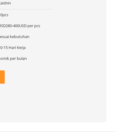
Kaishin
10pcs
USD280-400USD per pcs
sesuai kebutuhan
0-15 Hari Kerja
komik per bulan