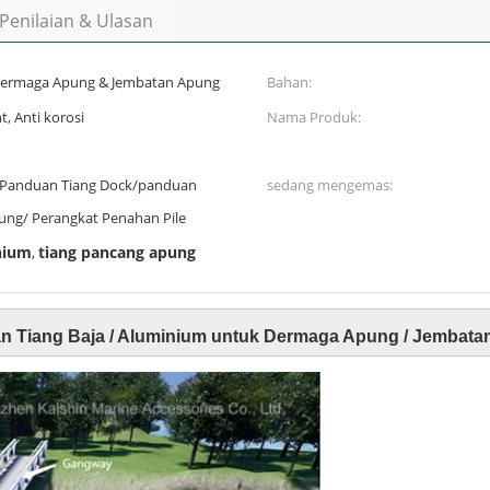
Penilaian & Ulasan
ermaga Apung & Jembatan Apung
Bahan:
t, Anti korosi
Nama Produk:
/Panduan Tiang Dock/panduan
sedang mengemas:
ung/ Perangkat Penahan Pile
nium
tiang pancang apung
,
n Tiang Baja / Aluminium untuk Dermaga Apung / Jembata