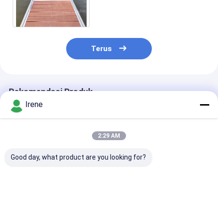
Dermaga Apung Dan Ponton
Jembatan Apung Laut
Terus
Rekomendasi Produk
Irene
2:29 AM
Good day, what product are you looking for?
Aluminium Alloy
Panduan Tumpukan
Floating Dock 
Floating Dock Pile
Dok Aluminium
Guide Untuk Pi
Guide Ketahanan
Panduan Tiang
Rubber Roller 
Korosi Ketahanan UV
Aluminium Kelas
Cap Floating
Kelas Laut
Laut Panduan Tiang
Pontoon Pile H