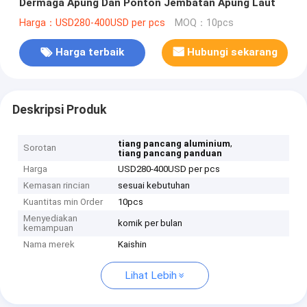
Dermaga Apung Dan Ponton Jembatan Apung Laut
Harga：USD280-400USD per pcs
MOQ：10pcs
Harga terbaik
Hubungi sekarang
Deskripsi Produk
,
tiang pancang aluminium
Sorotan
tiang pancang panduan
Harga
USD280-400USD per pcs
Kemasan rincian
sesuai kebutuhan
Kuantitas min Order
10pcs
Menyediakan
komik per bulan
kemampuan
Nama merek
Kaishin
Lihat Lebih